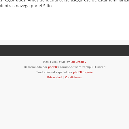
mientras navega por el Sitio.
Stasis Leak style by
Ian Bradley
Desarrollado por
phpBB
® Forum Software © phpBB Limited
Traducción al español por
phpBB España
Privacidad
|
Condiciones