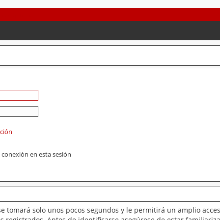
ación
 conexión en esta sesión
se tomará solo unos pocos segundos y le permitirá un amplio acces
 registrados. Antes de identificarse asegúrese de estar familiariz