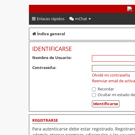
PeruVoley.com
Enlaces rápidos
mChat
Índice general
IDENTIFICARSE
Nombre de Usuario:
Contraseña:
Olvidé mi contraseña
Reenviar email de activ
Recordar
Ocultar mi estado de
REGISTRARSE
Para autenticarse debe estar registrado. Registrar
además otorgar permisos adicionales a los usuarios