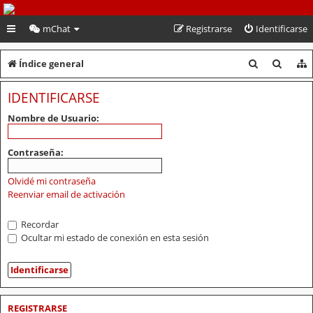
PeruVoley.com
mChat
Registrarse
Identificarse
B
B
Índice general
u
u
IDENTIFICARSE
s
s
Nombre de Usuario:
c
c
a
a
Contraseña:
r
r
Olvidé mi contraseña
Reenviar email de activación
Recordar
Ocultar mi estado de conexión en esta sesión
REGISTRARSE