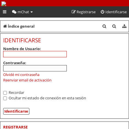
PeruVoley.com
mChat
Registrarse
Identificarse
B
B
Índice general
u
u
IDENTIFICARSE
s
s
Nombre de Usuario:
c
c
a
a
Contraseña:
r
r
Olvidé mi contraseña
Reenviar email de activación
Recordar
Ocultar mi estado de conexión en esta sesión
REGISTRARSE