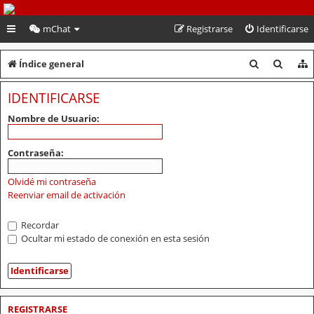
PeruVoley.com
mChat
Registrarse
Identificarse
B
B
Índice general
u
u
IDENTIFICARSE
s
s
Nombre de Usuario:
c
c
a
a
Contraseña:
r
r
Olvidé mi contraseña
Reenviar email de activación
Recordar
Ocultar mi estado de conexión en esta sesión
REGISTRARSE