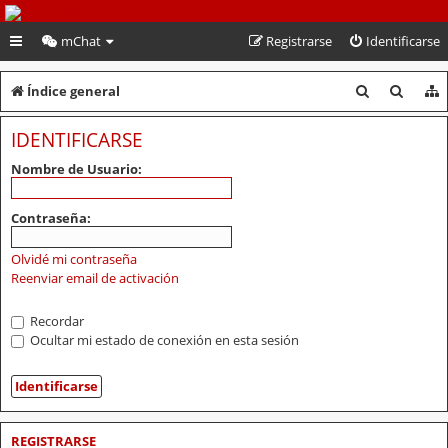
PeruVoley.com
mChat
Registrarse
Identificarse
B
B
Índice general
u
u
IDENTIFICARSE
s
s
Nombre de Usuario:
c
c
a
a
Contraseña:
r
r
Olvidé mi contraseña
Reenviar email de activación
Recordar
Ocultar mi estado de conexión en esta sesión
REGISTRARSE