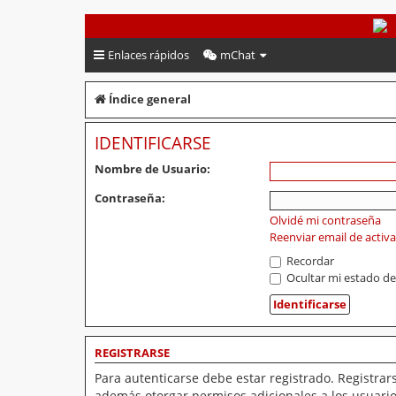
PeruVoley.com
Enlaces rápidos
mChat
Índice general
IDENTIFICARSE
Nombre de Usuario:
Contraseña:
Olvidé mi contraseña
Reenviar email de activ
Recordar
Ocultar mi estado de
REGISTRARSE
Para autenticarse debe estar registrado. Registrar
además otorgar permisos adicionales a los usuarios