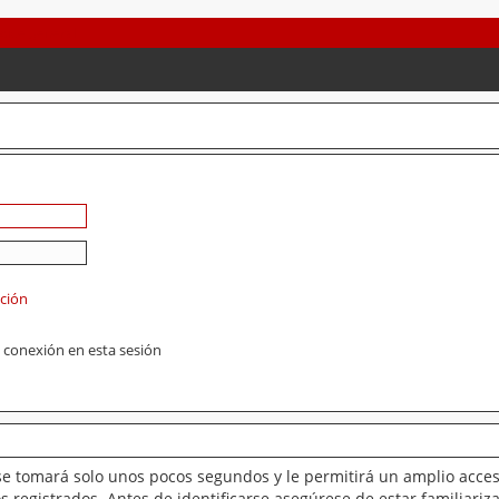
ación
 conexión en esta sesión
se tomará solo unos pocos segundos y le permitirá un amplio acces
 registrados. Antes de identificarse asegúrese de estar familiariz