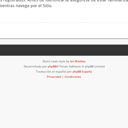
mientras navega por el Sitio.
Stasis Leak style by
Ian Bradley
Desarrollado por
phpBB
® Forum Software © phpBB Limited
Traducción al español por
phpBB España
Privacidad
|
Condiciones