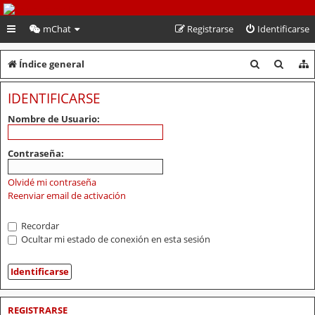
PeruVoley.com
mChat
Registrarse
Identificarse
B
B
Índice general
u
u
IDENTIFICARSE
s
s
Nombre de Usuario:
c
c
a
a
Contraseña:
r
r
Olvidé mi contraseña
Reenviar email de activación
Recordar
Ocultar mi estado de conexión en esta sesión
REGISTRARSE