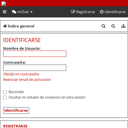
PeruVoley.com
mChat
Registrarse
Identificarse
B
B
Índice general
u
u
IDENTIFICARSE
s
s
Nombre de Usuario:
c
c
a
a
Contraseña:
r
r
Olvidé mi contraseña
Reenviar email de activación
Recordar
Ocultar mi estado de conexión en esta sesión
REGISTRARSE