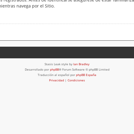
mientras navega por el Sitio.
Stasis Leak style by
Ian Bradley
Desarrollado por
phpBB
® Forum Software © phpBB Limited
Traducción al español por
phpBB España
Privacidad
|
Condiciones