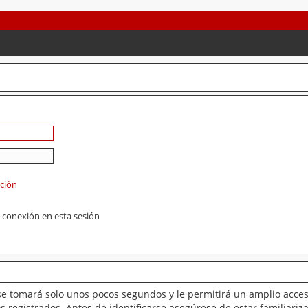
ación
 conexión en esta sesión
se tomará solo unos pocos segundos y le permitirá un amplio acces
 registrados. Antes de identificarse asegúrese de estar familiariz