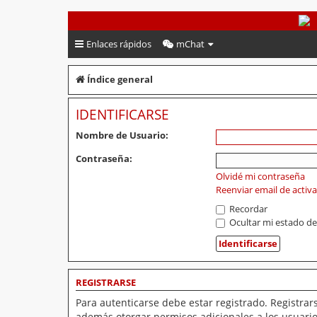
PeruVoley.com
Enlaces rápidos
mChat
Índice general
IDENTIFICARSE
Nombre de Usuario:
Contraseña:
Olvidé mi contraseña
Reenviar email de activ
Recordar
Ocultar mi estado de
REGISTRARSE
Para autenticarse debe estar registrado. Registrar
además otorgar permisos adicionales a los usuarios