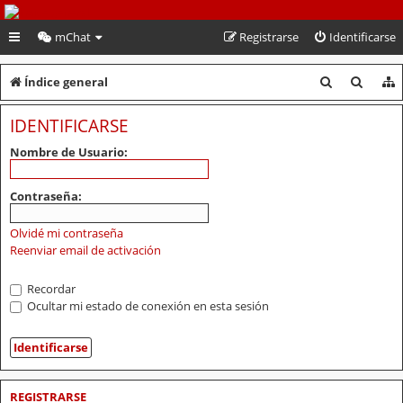
PeruVoley.com
mChat
Registrarse
Identificarse
B
B
Índice general
u
u
IDENTIFICARSE
s
s
Nombre de Usuario:
c
c
a
a
Contraseña:
r
r
Olvidé mi contraseña
Reenviar email de activación
Recordar
Ocultar mi estado de conexión en esta sesión
REGISTRARSE