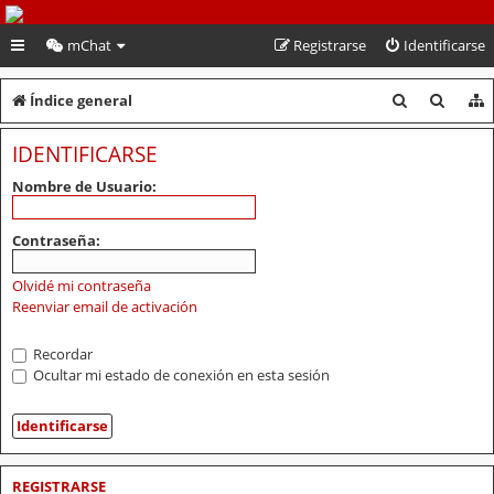
PeruVoley.com
mChat
Registrarse
Identificarse
B
B
Índice general
u
u
IDENTIFICARSE
s
s
Nombre de Usuario:
c
c
a
a
Contraseña:
r
r
Olvidé mi contraseña
Reenviar email de activación
Recordar
Ocultar mi estado de conexión en esta sesión
REGISTRARSE