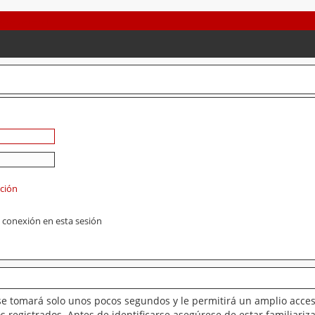
ación
 conexión en esta sesión
se tomará solo unos pocos segundos y le permitirá un amplio acces
 registrados. Antes de identificarse asegúrese de estar familiariz