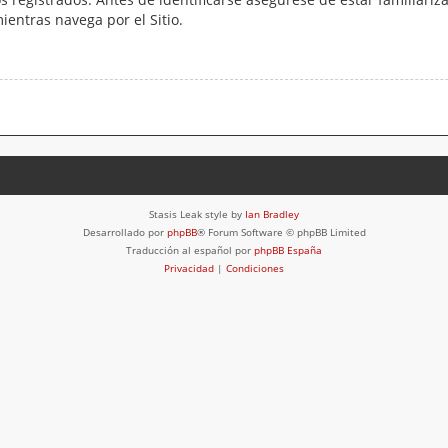
mientras navega por el Sitio.
Stasis Leak style by
Ian Bradley
Desarrollado por
phpBB
® Forum Software © phpBB Limited
Traducción al español por
phpBB España
Privacidad
|
Condiciones