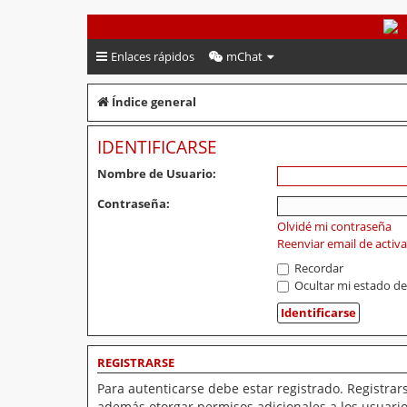
PeruVoley.com
Enlaces rápidos
mChat
Índice general
IDENTIFICARSE
Nombre de Usuario:
Contraseña:
Olvidé mi contraseña
Reenviar email de activ
Recordar
Ocultar mi estado de
REGISTRARSE
Para autenticarse debe estar registrado. Registrar
además otorgar permisos adicionales a los usuarios