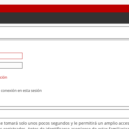
ación
 conexión en esta sesión
se tomará solo unos pocos segundos y le permitirá un amplio acces
 registrados. Antes de identificarse asegúrese de estar familiariz