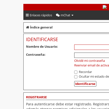
PeruVoley.com
Enlaces rápidos
mChat
Índice general
IDENTIFICARSE
Nombre de Usuario:
Contraseña:
Olvidé mi contraseña
Reenviar email de activ
Recordar
Ocultar mi estado de
REGISTRARSE
Para autenticarse debe estar registrado. Registrar
además otorgar permisos adicionales a los usuarios