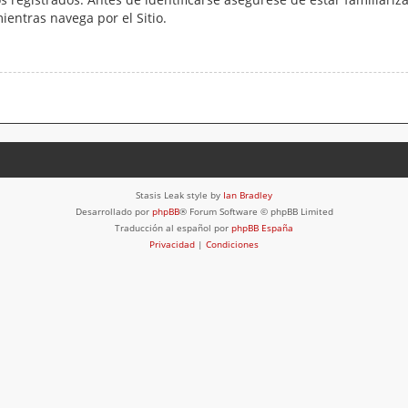
mientras navega por el Sitio.
Stasis Leak style by
Ian Bradley
Desarrollado por
phpBB
® Forum Software © phpBB Limited
Traducción al español por
phpBB España
Privacidad
|
Condiciones