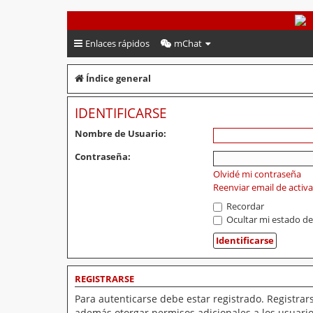
PeruVoley.com
Enlaces rápidos
mChat
Índice general
IDENTIFICARSE
Nombre de Usuario:
Contraseña:
Olvidé mi contraseña
Reenviar email de activ
Recordar
Ocultar mi estado de
REGISTRARSE
Para autenticarse debe estar registrado. Registrar
además otorgar permisos adicionales a los usuarios