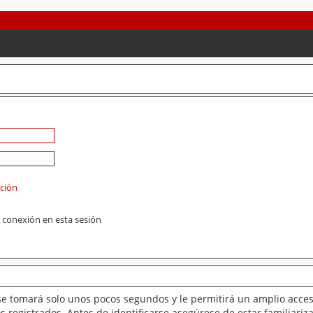
ación
 conexión en esta sesión
se tomará solo unos pocos segundos y le permitirá un amplio acces
 registrados. Antes de identificarse asegúrese de estar familiariz