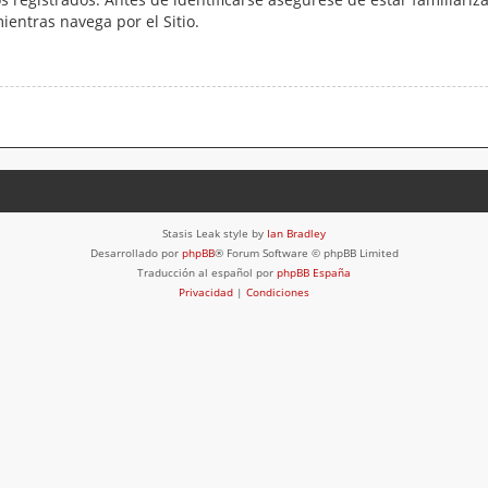
mientras navega por el Sitio.
Stasis Leak style by
Ian Bradley
Desarrollado por
phpBB
® Forum Software © phpBB Limited
Traducción al español por
phpBB España
Privacidad
|
Condiciones