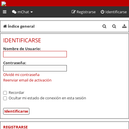
PeruVoley.com
mChat
Registrarse
Identificarse
B
B
Índice general
u
u
IDENTIFICARSE
s
s
Nombre de Usuario:
c
c
a
a
Contraseña:
r
r
Olvidé mi contraseña
Reenviar email de activación
Recordar
Ocultar mi estado de conexión en esta sesión
REGISTRARSE