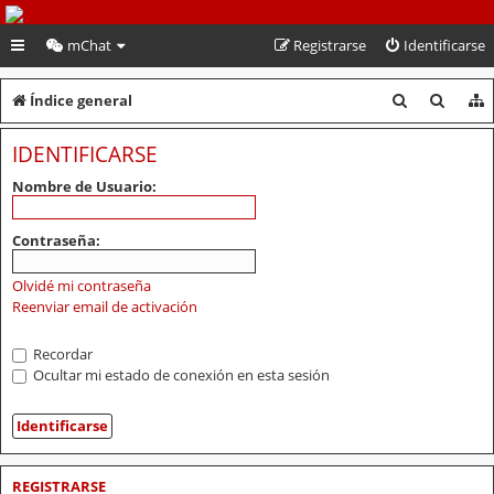
PeruVoley.com
mChat
Registrarse
Identificarse
B
B
Índice general
u
u
IDENTIFICARSE
s
s
Nombre de Usuario:
c
c
a
a
Contraseña:
r
r
Olvidé mi contraseña
Reenviar email de activación
Recordar
Ocultar mi estado de conexión en esta sesión
REGISTRARSE