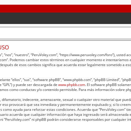
USO
”, “nos”, “nuestro”, “PeruVoley.com”, “https://www.peruvoley.com/foro”), usted a
ey.com”. Podemos cambiar estos términos en cualquier momento e intentaríamos av
 después de esos cambios significa que acuerda estar legalmente sometido a eso
lante “ellos”, “sus”, “software phpBB”, “www.phpbb.com”, “phpBB Limited”, “phpBB 
te “GPL”) y puede ser descargada de
www.phpbb.com
. El software phpBB solament
amos como conductas y/o contenido permisible. Para más información sobre phpB
 difamatorio, indecente, amenazante, sexual o cualquier otro material que pueda 
er eso provocará que sea inmediata y permanentemente expulsado y, si lo creemo
adas como ayuda para reforzar estas condiciones. Acuerda que “PeruVoley.com” tie
ario acuerda que cualquier información que haya ingresado será almacenada e
 ni “PeruVoley.com” ni phpBB podrán considerarse responsables por cualquier int