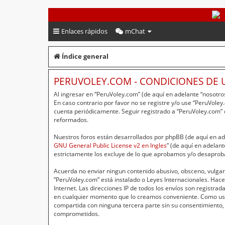
PeruVoley.com
Enlaces rápidos
mChat
Índice general
PERUVOLEY.COM - CONDICIONES DE 
Al ingresar en “PeruVoley.com” (de aquí en adelante “nosotros
En caso contrario por favor no se registre y/o use “PeruVol
cuenta periódicamente. Seguir registrado a “PeruVoley.com”
reformados.
Nuestros foros están desarrollados por phpBB (de aquí en ade
GNU General Public License v2 en Ingles
” (de aquí en adelan
estrictamente los excluye de lo que aprobamos y/o desaprob
Acuerda no enviar ningun contenido abusivo, obsceno, vulgar,
“PeruVoley.com” está instalado o Leyes Internacionales. Hac
Internet. Las direcciones IP de todos los envíos son registr
en cualquier momento que lo creamos conveniente. Como usu
compartida con ninguna tercera parte sin su consentimiento,
comprometidos.