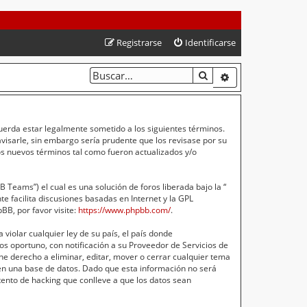
Registrarse
Identificarse
BUSCAR
BÚSQUEDA AVA
cuerda estar legalmente sometido a los siguientes términos.
isarle, sin embargo sería prudente que los revisase por su
s nuevos términos tal como fueron actualizados y/o
Teams”) el cual es una solución de foros liberada bajo la “
e facilita discusiones basadas en Internet y la GPL
B, por favor visite:
https://www.phpbb.com/
.
violar cualquier ley de su país, el país donde
s oportuno, con notificación a su Proveedor de Servicios de
ne derecho a eliminar, editar, mover o cerrar cualquier tema
n una base de datos. Dado que esta información no será
ento de hacking que conlleve a que los datos sean