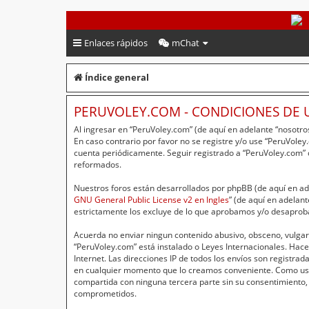
PeruVoley.com
Enlaces rápidos
mChat
Índice general
PERUVOLEY.COM - CONDICIONES DE 
Al ingresar en “PeruVoley.com” (de aquí en adelante “nosotros
En caso contrario por favor no se registre y/o use “PeruVol
cuenta periódicamente. Seguir registrado a “PeruVoley.com”
reformados.
Nuestros foros están desarrollados por phpBB (de aquí en ade
GNU General Public License v2 en Ingles
” (de aquí en adelan
estrictamente los excluye de lo que aprobamos y/o desaprob
Acuerda no enviar ningun contenido abusivo, obsceno, vulgar,
“PeruVoley.com” está instalado o Leyes Internacionales. Hac
Internet. Las direcciones IP de todos los envíos son registr
en cualquier momento que lo creamos conveniente. Como usu
compartida con ninguna tercera parte sin su consentimiento,
comprometidos.