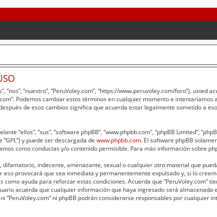
USO
”, “nos”, “nuestro”, “PeruVoley.com”, “https://www.peruvoley.com/foro”), usted a
ey.com”. Podemos cambiar estos términos en cualquier momento e intentaríamos av
 después de esos cambios significa que acuerda estar legalmente sometido a eso
lante “ellos”, “sus”, “software phpBB”, “www.phpbb.com”, “phpBB Limited”, “phpBB 
te “GPL”) y puede ser descargada de
www.phpbb.com
. El software phpBB solament
amos como conductas y/o contenido permisible. Para más información sobre phpB
 difamatorio, indecente, amenazante, sexual o cualquier otro material que pueda 
er eso provocará que sea inmediata y permanentemente expulsado y, si lo creemo
adas como ayuda para reforzar estas condiciones. Acuerda que “PeruVoley.com” tie
ario acuerda que cualquier información que haya ingresado será almacenada e
 ni “PeruVoley.com” ni phpBB podrán considerarse responsables por cualquier int