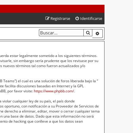
Registrarse
Identificarse
BUSCAR
BÚSQUEDA AVA
cuerda estar legalmente sometido a los siguientes términos.
isarle, sin embargo sería prudente que los revisase por su
s nuevos términos tal como fueron actualizados y/o
Teams”) el cual es una solución de foros liberada bajo la “
e facilita discusiones basadas en Internet y la GPL
B, por favor visite:
https://www.phpbb.com/
.
violar cualquier ley de su país, el país donde
s oportuno, con notificación a su Proveedor de Servicios de
ne derecho a eliminar, editar, mover o cerrar cualquier tema
n una base de datos. Dado que esta información no será
ento de hacking que conlleve a que los datos sean