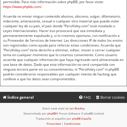
permisible. Para más información sobre phpBB, por favor visite:
https://www.phpbb.com/
.
Acuerda no enviar ningun contenido abusivo, obsceno, vulgar, difamatorio,
indecente, amenazante, sexual o cualquier otro material que pueda violar
cualquier ley de su país, el país donde “PeruVoley.com” está instalado o
Leyes Internacionales. Hacer eso provocará que sea inmediata y
permanentemente expulsado y, si lo creemos oportuno, con notificación a
su Proveedor de Servicios de Internet. Las direcciones IP de todos los envíos
son registradas como ayuda para reforzar estas condiciones. Acuerda que
“PeruVoley.com” tiene derecho a eliminar, editar, mover o cerrar cualquier
tema en cualquier momento que lo creamos conveniente. Como usuario
acuerda que cualquier información que haya ingresado será almacenada en
una base de datos. Dado que esta información no será compartida con
ninguna tercera parte sin su consentimiento, ni “PeruVoley.com” ni phpBB
podrán considerarse responsables por cualquier intento de hacking que
conlleve a que los datos sean comprometidos.
Índice general
FAQ
Borrar cookies
Stasis Leak style by
Ian Bradley
Desarrollado por
phpBB
® Forum Software © phpBB Limited
Traducción al español por
phpBB España
Privacidad
|
Condiciones