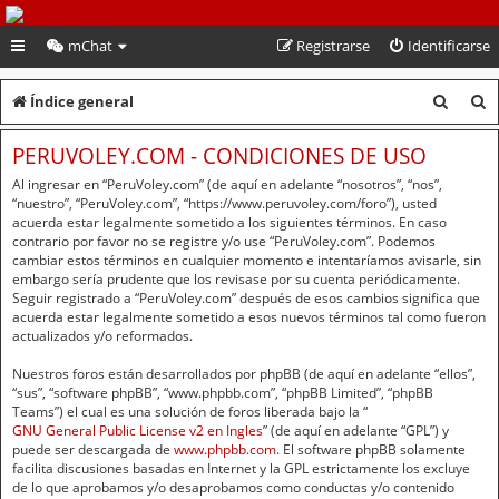
PeruVoley.com
mChat
Registrarse
Identificarse
B
B
Índice general
u
u
PERUVOLEY.COM - CONDICIONES DE USO
s
s
Al ingresar en “PeruVoley.com” (de aquí en adelante “nosotros”, “nos”,
c
c
“nuestro”, “PeruVoley.com”, “https://www.peruvoley.com/foro”), usted
acuerda estar legalmente sometido a los siguientes términos. En caso
a
a
contrario por favor no se registre y/o use “PeruVoley.com”. Podemos
cambiar estos términos en cualquier momento e intentaríamos avisarle, sin
r
r
embargo sería prudente que los revisase por su cuenta periódicamente.
Seguir registrado a “PeruVoley.com” después de esos cambios significa que
acuerda estar legalmente sometido a esos nuevos términos tal como fueron
actualizados y/o reformados.
Nuestros foros están desarrollados por phpBB (de aquí en adelante “ellos”,
“sus”, “software phpBB”, “www.phpbb.com”, “phpBB Limited”, “phpBB
Teams”) el cual es una solución de foros liberada bajo la “
GNU General Public License v2 en Ingles
” (de aquí en adelante “GPL”) y
puede ser descargada de
www.phpbb.com
. El software phpBB solamente
facilita discusiones basadas en Internet y la GPL estrictamente los excluye
de lo que aprobamos y/o desaprobamos como conductas y/o contenido