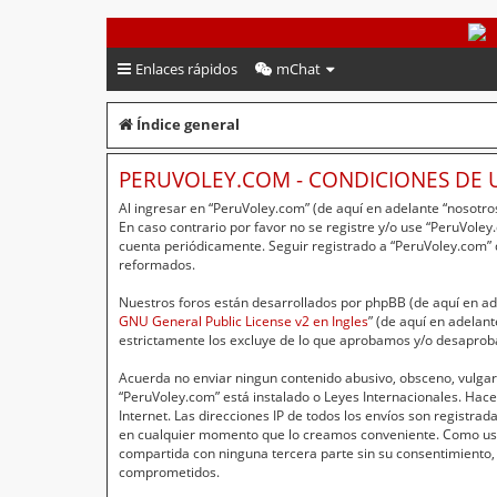
PeruVoley.com
Enlaces rápidos
mChat
Índice general
PERUVOLEY.COM - CONDICIONES DE 
Al ingresar en “PeruVoley.com” (de aquí en adelante “nosotros
En caso contrario por favor no se registre y/o use “PeruVol
cuenta periódicamente. Seguir registrado a “PeruVoley.com”
reformados.
Nuestros foros están desarrollados por phpBB (de aquí en ade
GNU General Public License v2 en Ingles
” (de aquí en adelan
estrictamente los excluye de lo que aprobamos y/o desaprob
Acuerda no enviar ningun contenido abusivo, obsceno, vulgar,
“PeruVoley.com” está instalado o Leyes Internacionales. Hac
Internet. Las direcciones IP de todos los envíos son registr
en cualquier momento que lo creamos conveniente. Como usu
compartida con ninguna tercera parte sin su consentimiento,
comprometidos.