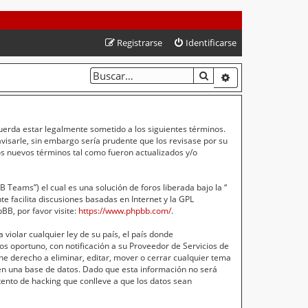
Registrarse
Identificarse
BUSCAR
BÚSQUEDA AVA
cuerda estar legalmente sometido a los siguientes términos.
isarle, sin embargo sería prudente que los revisase por su
s nuevos términos tal como fueron actualizados y/o
Teams”) el cual es una solución de foros liberada bajo la “
e facilita discusiones basadas en Internet y la GPL
B, por favor visite:
https://www.phpbb.com/
.
violar cualquier ley de su país, el país donde
s oportuno, con notificación a su Proveedor de Servicios de
ne derecho a eliminar, editar, mover o cerrar cualquier tema
n una base de datos. Dado que esta información no será
ento de hacking que conlleve a que los datos sean