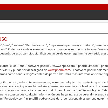
USO
”, “nos”, “nuestro”, “PeruVoley.com”, “https://www.peruvoley.com/foro”), usted a
ey.com”. Podemos cambiar estos términos en cualquier momento e intentaríamos av
 después de esos cambios significa que acuerda estar legalmente sometido a eso
lante “ellos”, “sus”, “software phpBB”, “www.phpbb.com”, “phpBB Limited”, “phpBB 
te “GPL”) y puede ser descargada de
www.phpbb.com
. El software phpBB solament
amos como conductas y/o contenido permisible. Para más información sobre phpB
 difamatorio, indecente, amenazante, sexual o cualquier otro material que pueda 
er eso provocará que sea inmediata y permanentemente expulsado y, si lo creemo
adas como ayuda para reforzar estas condiciones. Acuerda que “PeruVoley.com” tie
ario acuerda que cualquier información que haya ingresado será almacenada e
 ni “PeruVoley.com” ni phpBB podrán considerarse responsables por cualquier int