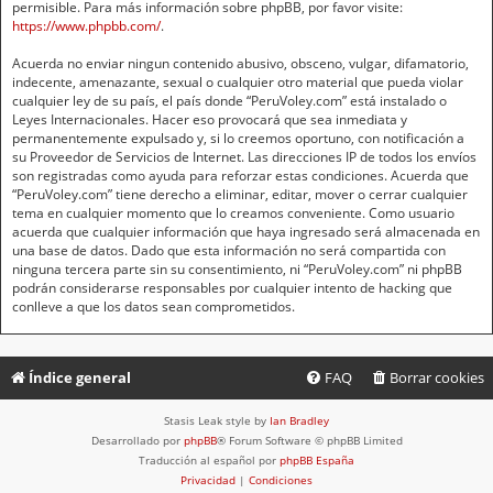
permisible. Para más información sobre phpBB, por favor visite:
https://www.phpbb.com/
.
Acuerda no enviar ningun contenido abusivo, obsceno, vulgar, difamatorio,
indecente, amenazante, sexual o cualquier otro material que pueda violar
cualquier ley de su país, el país donde “PeruVoley.com” está instalado o
Leyes Internacionales. Hacer eso provocará que sea inmediata y
permanentemente expulsado y, si lo creemos oportuno, con notificación a
su Proveedor de Servicios de Internet. Las direcciones IP de todos los envíos
son registradas como ayuda para reforzar estas condiciones. Acuerda que
“PeruVoley.com” tiene derecho a eliminar, editar, mover o cerrar cualquier
tema en cualquier momento que lo creamos conveniente. Como usuario
acuerda que cualquier información que haya ingresado será almacenada en
una base de datos. Dado que esta información no será compartida con
ninguna tercera parte sin su consentimiento, ni “PeruVoley.com” ni phpBB
podrán considerarse responsables por cualquier intento de hacking que
conlleve a que los datos sean comprometidos.
Índice general
FAQ
Borrar cookies
Stasis Leak style by
Ian Bradley
Desarrollado por
phpBB
® Forum Software © phpBB Limited
Traducción al español por
phpBB España
Privacidad
|
Condiciones