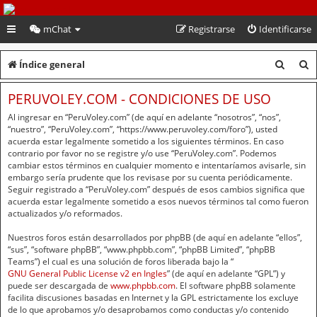
PeruVoley.com
mChat
Registrarse
Identificarse
B
B
Índice general
u
u
PERUVOLEY.COM - CONDICIONES DE USO
s
s
Al ingresar en “PeruVoley.com” (de aquí en adelante “nosotros”, “nos”,
c
c
“nuestro”, “PeruVoley.com”, “https://www.peruvoley.com/foro”), usted
acuerda estar legalmente sometido a los siguientes términos. En caso
a
a
contrario por favor no se registre y/o use “PeruVoley.com”. Podemos
cambiar estos términos en cualquier momento e intentaríamos avisarle, sin
r
r
embargo sería prudente que los revisase por su cuenta periódicamente.
Seguir registrado a “PeruVoley.com” después de esos cambios significa que
acuerda estar legalmente sometido a esos nuevos términos tal como fueron
actualizados y/o reformados.
Nuestros foros están desarrollados por phpBB (de aquí en adelante “ellos”,
“sus”, “software phpBB”, “www.phpbb.com”, “phpBB Limited”, “phpBB
Teams”) el cual es una solución de foros liberada bajo la “
GNU General Public License v2 en Ingles
” (de aquí en adelante “GPL”) y
puede ser descargada de
www.phpbb.com
. El software phpBB solamente
facilita discusiones basadas en Internet y la GPL estrictamente los excluye
de lo que aprobamos y/o desaprobamos como conductas y/o contenido