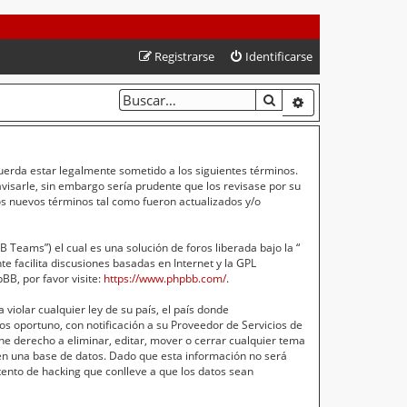
Registrarse
Identificarse
BUSCAR
BÚSQUEDA AVA
cuerda estar legalmente sometido a los siguientes términos.
isarle, sin embargo sería prudente que los revisase por su
s nuevos términos tal como fueron actualizados y/o
Teams”) el cual es una solución de foros liberada bajo la “
e facilita discusiones basadas en Internet y la GPL
B, por favor visite:
https://www.phpbb.com/
.
violar cualquier ley de su país, el país donde
s oportuno, con notificación a su Proveedor de Servicios de
ne derecho a eliminar, editar, mover o cerrar cualquier tema
n una base de datos. Dado que esta información no será
ento de hacking que conlleve a que los datos sean