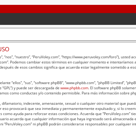
USO
”, “nos”, “nuestro”, “PeruVoley.com”, “https://www.peruvoley.com/foro”), usted a
ey.com”. Podemos cambiar estos términos en cualquier momento e intentaríamos av
 después de esos cambios significa que acuerda estar legalmente sometido a eso
lante “ellos”, “sus”, “software phpBB”, “www.phpbb.com”, “phpBB Limited”, “phpBB 
te “GPL”) y puede ser descargada de
www.phpbb.com
. El software phpBB solament
amos como conductas y/o contenido permisible. Para más información sobre phpB
 difamatorio, indecente, amenazante, sexual o cualquier otro material que pueda 
er eso provocará que sea inmediata y permanentemente expulsado y, si lo creemo
adas como ayuda para reforzar estas condiciones. Acuerda que “PeruVoley.com” tie
ario acuerda que cualquier información que haya ingresado será almacenada e
 ni “PeruVoley.com” ni phpBB podrán considerarse responsables por cualquier int