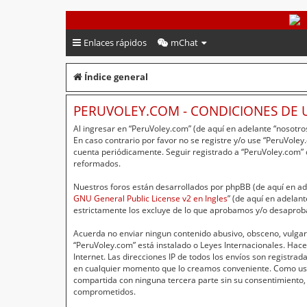
PeruVoley.com
Enlaces rápidos
mChat
Índice general
PERUVOLEY.COM - CONDICIONES DE 
Al ingresar en “PeruVoley.com” (de aquí en adelante “nosotros
En caso contrario por favor no se registre y/o use “PeruVol
cuenta periódicamente. Seguir registrado a “PeruVoley.com”
reformados.
Nuestros foros están desarrollados por phpBB (de aquí en ade
GNU General Public License v2 en Ingles
” (de aquí en adelan
estrictamente los excluye de lo que aprobamos y/o desaprob
Acuerda no enviar ningun contenido abusivo, obsceno, vulgar,
“PeruVoley.com” está instalado o Leyes Internacionales. Hac
Internet. Las direcciones IP de todos los envíos son registr
en cualquier momento que lo creamos conveniente. Como usu
compartida con ninguna tercera parte sin su consentimiento,
comprometidos.