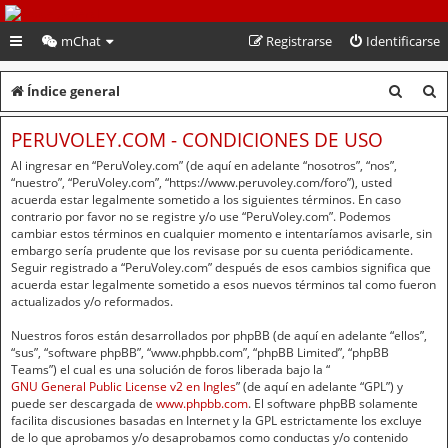
PeruVoley.com
mChat
Registrarse
Identificarse
B
B
Índice general
u
u
PERUVOLEY.COM - CONDICIONES DE USO
s
s
Al ingresar en “PeruVoley.com” (de aquí en adelante “nosotros”, “nos”,
c
c
“nuestro”, “PeruVoley.com”, “https://www.peruvoley.com/foro”), usted
acuerda estar legalmente sometido a los siguientes términos. En caso
a
a
contrario por favor no se registre y/o use “PeruVoley.com”. Podemos
cambiar estos términos en cualquier momento e intentaríamos avisarle, sin
r
r
embargo sería prudente que los revisase por su cuenta periódicamente.
Seguir registrado a “PeruVoley.com” después de esos cambios significa que
acuerda estar legalmente sometido a esos nuevos términos tal como fueron
actualizados y/o reformados.
Nuestros foros están desarrollados por phpBB (de aquí en adelante “ellos”,
“sus”, “software phpBB”, “www.phpbb.com”, “phpBB Limited”, “phpBB
Teams”) el cual es una solución de foros liberada bajo la “
GNU General Public License v2 en Ingles
” (de aquí en adelante “GPL”) y
puede ser descargada de
www.phpbb.com
. El software phpBB solamente
facilita discusiones basadas en Internet y la GPL estrictamente los excluye
de lo que aprobamos y/o desaprobamos como conductas y/o contenido