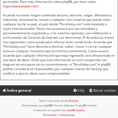
permisible. Para más información sobre phpBB, por favor visite:
https://www.phpbb.com/
.
Acuerda no enviar ningun contenido abusivo, obsceno, vulgar, difamatorio,
indecente, amenazante, sexual o cualquier otro material que pueda violar
cualquier ley de su país, el país donde “PeruVoley.com” está instalado o
Leyes Internacionales. Hacer eso provocará que sea inmediata y
permanentemente expulsado y, si lo creemos oportuno, con notificación a
su Proveedor de Servicios de Internet. Las direcciones IP de todos los envíos
son registradas como ayuda para reforzar estas condiciones. Acuerda que
“PeruVoley.com” tiene derecho a eliminar, editar, mover o cerrar cualquier
tema en cualquier momento que lo creamos conveniente. Como usuario
acuerda que cualquier información que haya ingresado será almacenada en
una base de datos. Dado que esta información no será compartida con
ninguna tercera parte sin su consentimiento, ni “PeruVoley.com” ni phpBB
podrán considerarse responsables por cualquier intento de hacking que
conlleve a que los datos sean comprometidos.
Índice general
FAQ
Borrar cookies
Stasis Leak style by
Ian Bradley
Desarrollado por
phpBB
® Forum Software © phpBB Limited
Traducción al español por
phpBB España
Privacidad
|
Condiciones