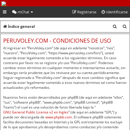
PeruVoley.com
mChat
Registrarse
Identificarse
B
B
Índice general
u
u
PERUVOLEY.COM - CONDICIONES DE USO
s
s
Al ingresar en “PeruVoley.com” (de aquí en adelante “nosotros”, “nos”,
c
c
“nuestro”, “PeruVoley.com”, “https://www.peruvoley.com/foro”), usted
acuerda estar legalmente sometido a los siguientes términos. En caso
a
a
contrario por favor no se registre y/o use “PeruVoley.com”. Podemos
cambiar estos términos en cualquier momento e intentaríamos avisarle, sin
r
r
embargo sería prudente que los revisase por su cuenta periódicamente.
Seguir registrado a “PeruVoley.com” después de esos cambios significa que
acuerda estar legalmente sometido a esos nuevos términos tal como fueron
actualizados y/o reformados.
Nuestros foros están desarrollados por phpBB (de aquí en adelante “ellos”,
“sus”, “software phpBB”, “www.phpbb.com”, “phpBB Limited”, “phpBB
Teams”) el cual es una solución de foros liberada bajo la “
GNU General Public License v2 en Ingles
” (de aquí en adelante “GPL”) y
puede ser descargada de
www.phpbb.com
. El software phpBB solamente
facilita discusiones basadas en Internet y la GPL estrictamente los excluye
de lo que aprobamos y/o desaprobamos como conductas y/o contenido