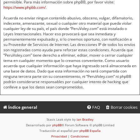
permisible. Para más información sobre phpBB, por favor visite:
https://www.phpbb.com/
.
Acuerda no enviar ningun contenido abusivo, obsceno, vulgar, difamatorio,
indecente, amenazante, sexual o cualquier otro material que pueda violar
cualquier ley de su país, el país donde “PeruVoley.com” está instalado o
Leyes Internacionales. Hacer eso provocará que sea inmediata y
permanentemente expulsado y, si lo creemos oportuno, con notificación a
su Proveedor de Servicios de Internet. Las direcciones IP de todos los envíos
son registradas como ayuda para reforzar estas condiciones. Acuerda que
“PeruVoley.com” tiene derecho a eliminar, editar, mover o cerrar cualquier
tema en cualquier momento que lo creamos conveniente. Como usuario
acuerda que cualquier información que haya ingresado será almacenada en
una base de datos. Dado que esta información no será compartida con
ninguna tercera parte sin su consentimiento, ni “PeruVoley.com” ni phpBB
podrán considerarse responsables por cualquier intento de hacking que
conlleve a que los datos sean comprometidos.
Índice general
FAQ
Borrar cookies
Stasis Leak style by
Ian Bradley
Desarrollado por
phpBB
® Forum Software © phpBB Limited
Traducción al español por
phpBB España
Privacidad
|
Condiciones