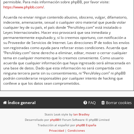
permisible. Para más información sobre phpBB, por favor visite:
https://www.phpbb.com/
.
Acuerda no enviar ningun contenido abusivo, obsceno, vulgar, difamatorio,
indecente, amenazante, sexual o cualquier otro material que pueda violar
cualquier ley de su país, el país donde “PeruVoley.com” está instalado o
Leyes Internacionales. Hacer eso provocará que sea inmediata y
permanentemente expulsado y, si lo creemos oportuno, con notificación a
su Proveedor de Servicios de Internet. Las direcciones IP de todos los envíos
son registradas como ayuda para reforzar estas condiciones. Acuerda que
“PeruVoley.com” tiene derecho a eliminar, editar, mover o cerrar cualquier
tema en cualquier momento que lo creamos conveniente. Como usuario
acuerda que cualquier información que haya ingresado será almacenada en
una base de datos. Dado que esta información no será compartida con
ninguna tercera parte sin su consentimiento, ni “PeruVoley.com” ni phpBB
podrán considerarse responsables por cualquier intento de hacking que
conlleve a que los datos sean comprometidos.
Índice general
FAQ
Borrar cookies
Stasis Leak style by
Ian Bradley
Desarrollado por
phpBB
® Forum Software © phpBB Limited
Traducción al español por
phpBB España
Privacidad
|
Condiciones