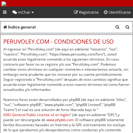
PeruVoley.com
mChat
Registrarse
Identificarse
B
B
Índice general
u
u
PERUVOLEY.COM - CONDICIONES DE USO
s
s
Al ingresar en “PeruVoley.com” (de aquí en adelante “nosotros”, “nos”,
c
c
“nuestro”, “PeruVoley.com”, “https://www.peruvoley.com/foro”), usted
acuerda estar legalmente sometido a los siguientes términos. En caso
a
a
contrario por favor no se registre y/o use “PeruVoley.com”. Podemos
cambiar estos términos en cualquier momento e intentaríamos avisarle, sin
r
r
embargo sería prudente que los revisase por su cuenta periódicamente.
Seguir registrado a “PeruVoley.com” después de esos cambios significa que
acuerda estar legalmente sometido a esos nuevos términos tal como fueron
actualizados y/o reformados.
Nuestros foros están desarrollados por phpBB (de aquí en adelante “ellos”,
“sus”, “software phpBB”, “www.phpbb.com”, “phpBB Limited”, “phpBB
Teams”) el cual es una solución de foros liberada bajo la “
GNU General Public License v2 en Ingles
” (de aquí en adelante “GPL”) y
puede ser descargada de
www.phpbb.com
. El software phpBB solamente
facilita discusiones basadas en Internet y la GPL estrictamente los excluye
de lo que aprobamos y/o desaprobamos como conductas y/o contenido