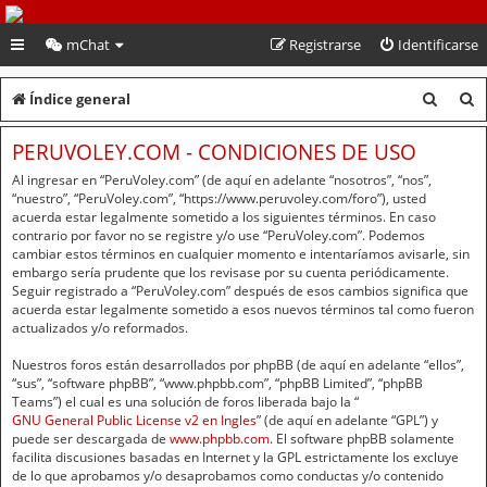
PeruVoley.com
mChat
Registrarse
Identificarse
B
B
Índice general
u
u
PERUVOLEY.COM - CONDICIONES DE USO
s
s
Al ingresar en “PeruVoley.com” (de aquí en adelante “nosotros”, “nos”,
c
c
“nuestro”, “PeruVoley.com”, “https://www.peruvoley.com/foro”), usted
acuerda estar legalmente sometido a los siguientes términos. En caso
a
a
contrario por favor no se registre y/o use “PeruVoley.com”. Podemos
cambiar estos términos en cualquier momento e intentaríamos avisarle, sin
r
r
embargo sería prudente que los revisase por su cuenta periódicamente.
Seguir registrado a “PeruVoley.com” después de esos cambios significa que
acuerda estar legalmente sometido a esos nuevos términos tal como fueron
actualizados y/o reformados.
Nuestros foros están desarrollados por phpBB (de aquí en adelante “ellos”,
“sus”, “software phpBB”, “www.phpbb.com”, “phpBB Limited”, “phpBB
Teams”) el cual es una solución de foros liberada bajo la “
GNU General Public License v2 en Ingles
” (de aquí en adelante “GPL”) y
puede ser descargada de
www.phpbb.com
. El software phpBB solamente
facilita discusiones basadas en Internet y la GPL estrictamente los excluye
de lo que aprobamos y/o desaprobamos como conductas y/o contenido