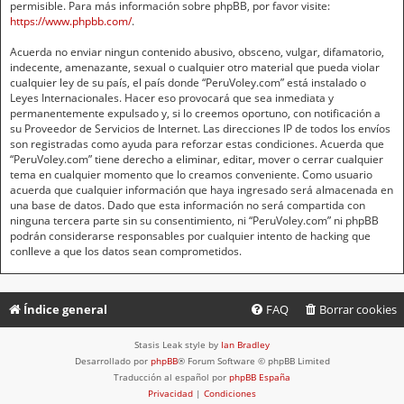
permisible. Para más información sobre phpBB, por favor visite:
https://www.phpbb.com/
.
Acuerda no enviar ningun contenido abusivo, obsceno, vulgar, difamatorio,
indecente, amenazante, sexual o cualquier otro material que pueda violar
cualquier ley de su país, el país donde “PeruVoley.com” está instalado o
Leyes Internacionales. Hacer eso provocará que sea inmediata y
permanentemente expulsado y, si lo creemos oportuno, con notificación a
su Proveedor de Servicios de Internet. Las direcciones IP de todos los envíos
son registradas como ayuda para reforzar estas condiciones. Acuerda que
“PeruVoley.com” tiene derecho a eliminar, editar, mover o cerrar cualquier
tema en cualquier momento que lo creamos conveniente. Como usuario
acuerda que cualquier información que haya ingresado será almacenada en
una base de datos. Dado que esta información no será compartida con
ninguna tercera parte sin su consentimiento, ni “PeruVoley.com” ni phpBB
podrán considerarse responsables por cualquier intento de hacking que
conlleve a que los datos sean comprometidos.
Índice general
FAQ
Borrar cookies
Stasis Leak style by
Ian Bradley
Desarrollado por
phpBB
® Forum Software © phpBB Limited
Traducción al español por
phpBB España
Privacidad
|
Condiciones