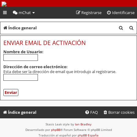
PeruVoley.com
mChat
Registrarse
Identificarse
B
B
Índice general
u
u
ENVIAR EMAIL DE ACTIVACIÓN
s
s
Nombre de Usuario:
c
c
a
a
Dirección de correo electrónico:
Esta debe ser la dirección de email que introdujo al registrarse.
r
r
Índice general
FAQ
Borrar cookies
Stasis Leak style by
Ian Bradley
Desarrollado por
phpBB
® Forum Software © phpBB Limited
Traducción al español por
phpBB España