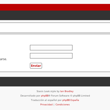
arse.
Stasis Leak style by
Ian Bradley
Desarrollado por
phpBB
® Forum Software © phpBB Limited
Traducción al español por
phpBB España
Privacidad
|
Condiciones