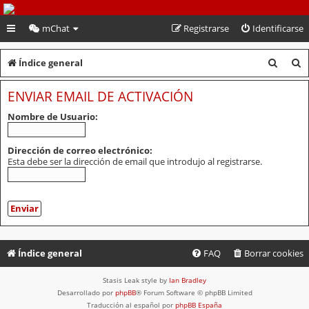
PeruVoley.com
mChat
Registrarse
Identificarse
B
B
Índice general
u
u
ENVIAR EMAIL DE ACTIVACIÓN
s
s
Nombre de Usuario:
c
c
a
a
Dirección de correo electrónico:
Esta debe ser la dirección de email que introdujo al registrarse.
r
r
Índice general
FAQ
Borrar cookies
Stasis Leak style by
Ian Bradley
Desarrollado por
phpBB
® Forum Software © phpBB Limited
Traducción al español por
phpBB España