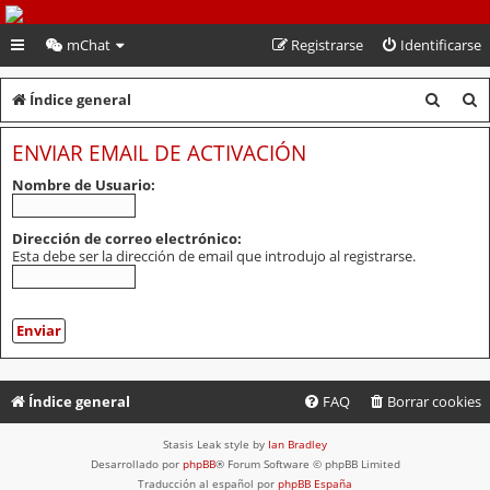
PeruVoley.com
mChat
Registrarse
Identificarse
B
B
Índice general
u
u
ENVIAR EMAIL DE ACTIVACIÓN
s
s
Nombre de Usuario:
c
c
a
a
Dirección de correo electrónico:
Esta debe ser la dirección de email que introdujo al registrarse.
r
r
Índice general
FAQ
Borrar cookies
Stasis Leak style by
Ian Bradley
Desarrollado por
phpBB
® Forum Software © phpBB Limited
Traducción al español por
phpBB España