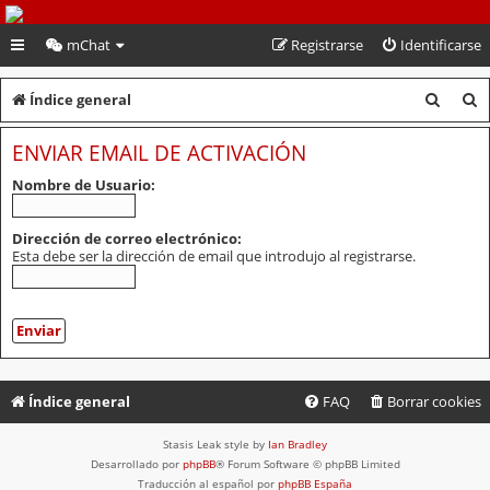
PeruVoley.com
mChat
Registrarse
Identificarse
B
B
Índice general
u
u
ENVIAR EMAIL DE ACTIVACIÓN
s
s
Nombre de Usuario:
c
c
a
a
Dirección de correo electrónico:
Esta debe ser la dirección de email que introdujo al registrarse.
r
r
Índice general
FAQ
Borrar cookies
Stasis Leak style by
Ian Bradley
Desarrollado por
phpBB
® Forum Software © phpBB Limited
Traducción al español por
phpBB España