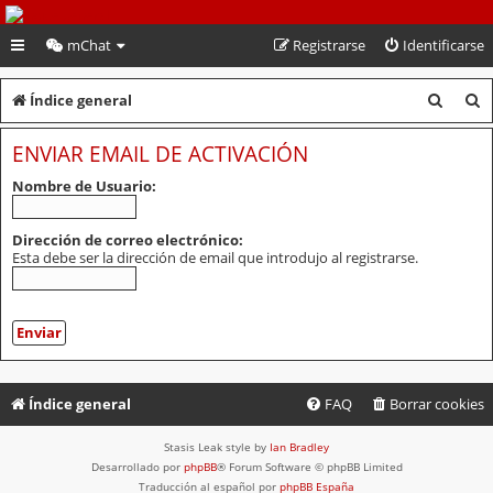
PeruVoley.com
mChat
Registrarse
Identificarse
B
B
Índice general
u
u
ENVIAR EMAIL DE ACTIVACIÓN
s
s
Nombre de Usuario:
c
c
a
a
Dirección de correo electrónico:
Esta debe ser la dirección de email que introdujo al registrarse.
r
r
Índice general
FAQ
Borrar cookies
Stasis Leak style by
Ian Bradley
Desarrollado por
phpBB
® Forum Software © phpBB Limited
Traducción al español por
phpBB España