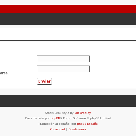
arse.
Stasis Leak style by
Ian Bradley
Desarrollado por
phpBB
® Forum Software © phpBB Limited
Traducción al español por
phpBB España
Privacidad
|
Condiciones