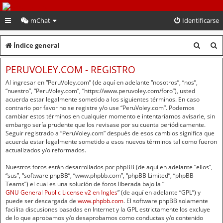
PeruVoley.com
mChat
Identificarse
B
B
Índice general
u
u
PERUVOLEY.COM - REGISTRO
s
s
Al ingresar en “PeruVoley.com” (de aquí en adelante “nosotros”, “nos”,
c
c
“nuestro”, “PeruVoley.com”, “https://www.peruvoley.com/foro”), usted
acuerda estar legalmente sometido a los siguientes términos. En caso
a
a
contrario por favor no se registre y/o use “PeruVoley.com”. Podemos
cambiar estos términos en cualquier momento e intentaríamos avisarle, sin
r
r
embargo sería prudente que los revisase por su cuenta periódicamente.
Seguir registrado a “PeruVoley.com” después de esos cambios significa que
acuerda estar legalmente sometido a esos nuevos términos tal como fueron
actualizados y/o reformados.
Nuestros foros están desarrollados por phpBB (de aquí en adelante “ellos”,
“sus”, “software phpBB”, “www.phpbb.com”, “phpBB Limited”, “phpBB
Teams”) el cual es una solución de foros liberada bajo la “
GNU General Public License v2 en Ingles
” (de aquí en adelante “GPL”) y
puede ser descargada de
www.phpbb.com
. El software phpBB solamente
facilita discusiones basadas en Internet y la GPL estrictamente los excluye
de lo que aprobamos y/o desaprobamos como conductas y/o contenido