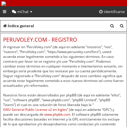
PeruVoley.com
mChat
Identificarse
B
B
Índice general
u
u
PERUVOLEY.COM - REGISTRO
s
s
Al ingresar en “PeruVoley.com” (de aquí en adelante “nosotros”, “nos”,
c
c
“nuestro”, “PeruVoley.com”, “https://www.peruvoley.com/foro”), usted
acuerda estar legalmente sometido a los siguientes términos. En caso
a
a
contrario por favor no se registre y/o use “PeruVoley.com”. Podemos
cambiar estos términos en cualquier momento e intentaríamos avisarle, sin
r
r
embargo sería prudente que los revisase por su cuenta periódicamente.
Seguir registrado a “PeruVoley.com” después de esos cambios significa que
acuerda estar legalmente sometido a esos nuevos términos tal como fueron
actualizados y/o reformados.
Nuestros foros están desarrollados por phpBB (de aquí en adelante “ellos”,
“sus”, “software phpBB”, “www.phpbb.com”, “phpBB Limited”, “phpBB
Teams”) el cual es una solución de foros liberada bajo la “
GNU General Public License v2 en Ingles
” (de aquí en adelante “GPL”) y
puede ser descargada de
www.phpbb.com
. El software phpBB solamente
facilita discusiones basadas en Internet y la GPL estrictamente los excluye
de lo que aprobamos y/o desaprobamos como conductas y/o contenido