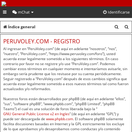
PeruVoley.com
mChat
Identificarse
B
B
Índice general
u
u
PERUVOLEY.COM - REGISTRO
s
s
Al ingresar en “PeruVoley.com” (de aquí en adelante “nosotros”, “nos”,
c
c
“nuestro”, “PeruVoley.com”, “https://www.peruvoley.com/foro”), usted
acuerda estar legalmente sometido a los siguientes términos. En caso
a
a
contrario por favor no se registre y/o use “PeruVoley.com”. Podemos
cambiar estos términos en cualquier momento e intentaríamos avisarle, sin
r
r
embargo sería prudente que los revisase por su cuenta periódicamente.
Seguir registrado a “PeruVoley.com” después de esos cambios significa que
acuerda estar legalmente sometido a esos nuevos términos tal como fueron
actualizados y/o reformados.
Nuestros foros están desarrollados por phpBB (de aquí en adelante “ellos”,
“sus”, “software phpBB”, “www.phpbb.com”, “phpBB Limited”, “phpBB
Teams”) el cual es una solución de foros liberada bajo la “
GNU General Public License v2 en Ingles
” (de aquí en adelante “GPL”) y
puede ser descargada de
www.phpbb.com
. El software phpBB solamente
facilita discusiones basadas en Internet y la GPL estrictamente los excluye
de lo que aprobamos y/o desaprobamos como conductas y/o contenido