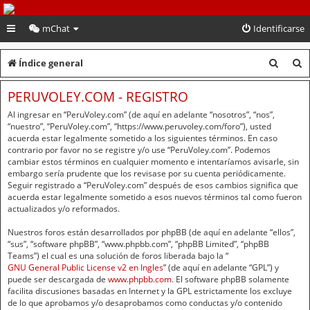
PeruVoley.com
mChat
Identificarse
B
B
Índice general
u
u
PERUVOLEY.COM - REGISTRO
s
s
Al ingresar en “PeruVoley.com” (de aquí en adelante “nosotros”, “nos”,
c
c
“nuestro”, “PeruVoley.com”, “https://www.peruvoley.com/foro”), usted
acuerda estar legalmente sometido a los siguientes términos. En caso
a
a
contrario por favor no se registre y/o use “PeruVoley.com”. Podemos
cambiar estos términos en cualquier momento e intentaríamos avisarle, sin
r
r
embargo sería prudente que los revisase por su cuenta periódicamente.
Seguir registrado a “PeruVoley.com” después de esos cambios significa que
acuerda estar legalmente sometido a esos nuevos términos tal como fueron
actualizados y/o reformados.
Nuestros foros están desarrollados por phpBB (de aquí en adelante “ellos”,
“sus”, “software phpBB”, “www.phpbb.com”, “phpBB Limited”, “phpBB
Teams”) el cual es una solución de foros liberada bajo la “
GNU General Public License v2 en Ingles
” (de aquí en adelante “GPL”) y
puede ser descargada de
www.phpbb.com
. El software phpBB solamente
facilita discusiones basadas en Internet y la GPL estrictamente los excluye
de lo que aprobamos y/o desaprobamos como conductas y/o contenido