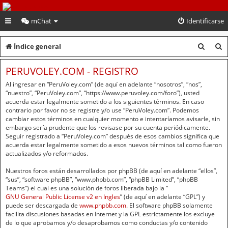
PeruVoley.com
mChat
Identificarse
B
B
Índice general
u
u
PERUVOLEY.COM - REGISTRO
s
s
Al ingresar en “PeruVoley.com” (de aquí en adelante “nosotros”, “nos”,
c
c
“nuestro”, “PeruVoley.com”, “https://www.peruvoley.com/foro”), usted
acuerda estar legalmente sometido a los siguientes términos. En caso
a
a
contrario por favor no se registre y/o use “PeruVoley.com”. Podemos
cambiar estos términos en cualquier momento e intentaríamos avisarle, sin
r
r
embargo sería prudente que los revisase por su cuenta periódicamente.
Seguir registrado a “PeruVoley.com” después de esos cambios significa que
acuerda estar legalmente sometido a esos nuevos términos tal como fueron
actualizados y/o reformados.
Nuestros foros están desarrollados por phpBB (de aquí en adelante “ellos”,
“sus”, “software phpBB”, “www.phpbb.com”, “phpBB Limited”, “phpBB
Teams”) el cual es una solución de foros liberada bajo la “
GNU General Public License v2 en Ingles
” (de aquí en adelante “GPL”) y
puede ser descargada de
www.phpbb.com
. El software phpBB solamente
facilita discusiones basadas en Internet y la GPL estrictamente los excluye
de lo que aprobamos y/o desaprobamos como conductas y/o contenido