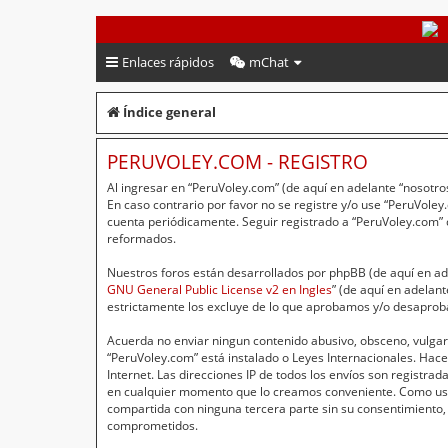
PeruVoley.com
Enlaces rápidos
mChat
Índice general
PERUVOLEY.COM - REGISTRO
Al ingresar en “PeruVoley.com” (de aquí en adelante “nosotros
En caso contrario por favor no se registre y/o use “PeruVol
cuenta periódicamente. Seguir registrado a “PeruVoley.com”
reformados.
Nuestros foros están desarrollados por phpBB (de aquí en ade
GNU General Public License v2 en Ingles
” (de aquí en adelan
estrictamente los excluye de lo que aprobamos y/o desaprob
Acuerda no enviar ningun contenido abusivo, obsceno, vulgar,
“PeruVoley.com” está instalado o Leyes Internacionales. Hac
Internet. Las direcciones IP de todos los envíos son registr
en cualquier momento que lo creamos conveniente. Como usu
compartida con ninguna tercera parte sin su consentimiento,
comprometidos.