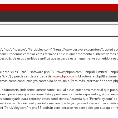
”, “nos”, “nuestro”, “PeruVoley.com”, “https://www.peruvoley.com/foro”), usted a
ey.com”. Podemos cambiar estos términos en cualquier momento e intentaríamos av
 después de esos cambios significa que acuerda estar legalmente sometido a eso
lante “ellos”, “sus”, “software phpBB”, “www.phpbb.com”, “phpBB Limited”, “phpBB 
te “GPL”) y puede ser descargada de
www.phpbb.com
. El software phpBB solament
amos como conductas y/o contenido permisible. Para más información sobre phpB
 difamatorio, indecente, amenazante, sexual o cualquier otro material que pueda 
er eso provocará que sea inmediata y permanentemente expulsado y, si lo creemo
adas como ayuda para reforzar estas condiciones. Acuerda que “PeruVoley.com” tie
ario acuerda que cualquier información que haya ingresado será almacenada e
 ni “PeruVoley.com” ni phpBB podrán considerarse responsables por cualquier int