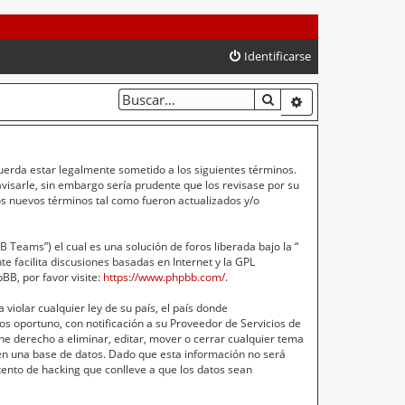
Identificarse
BUSCAR
BÚSQUEDA AVA
cuerda estar legalmente sometido a los siguientes términos.
isarle, sin embargo sería prudente que los revisase por su
s nuevos términos tal como fueron actualizados y/o
Teams”) el cual es una solución de foros liberada bajo la “
e facilita discusiones basadas en Internet y la GPL
B, por favor visite:
https://www.phpbb.com/
.
violar cualquier ley de su país, el país donde
s oportuno, con notificación a su Proveedor de Servicios de
ne derecho a eliminar, editar, mover o cerrar cualquier tema
n una base de datos. Dado que esta información no será
ento de hacking que conlleve a que los datos sean