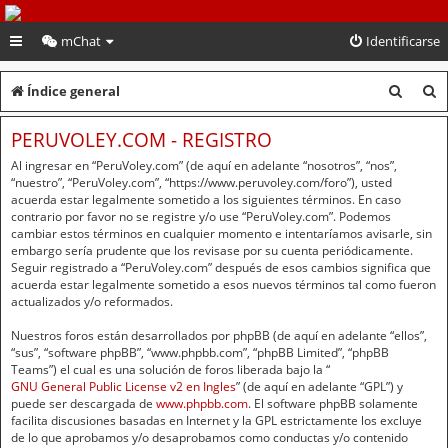
PeruVoley.com
mChat
Identificarse
B
B
Índice general
u
u
PERUVOLEY.COM - REGISTRO
s
s
Al ingresar en “PeruVoley.com” (de aquí en adelante “nosotros”, “nos”,
c
c
“nuestro”, “PeruVoley.com”, “https://www.peruvoley.com/foro”), usted
acuerda estar legalmente sometido a los siguientes términos. En caso
a
a
contrario por favor no se registre y/o use “PeruVoley.com”. Podemos
cambiar estos términos en cualquier momento e intentaríamos avisarle, sin
r
r
embargo sería prudente que los revisase por su cuenta periódicamente.
Seguir registrado a “PeruVoley.com” después de esos cambios significa que
acuerda estar legalmente sometido a esos nuevos términos tal como fueron
actualizados y/o reformados.
Nuestros foros están desarrollados por phpBB (de aquí en adelante “ellos”,
“sus”, “software phpBB”, “www.phpbb.com”, “phpBB Limited”, “phpBB
Teams”) el cual es una solución de foros liberada bajo la “
GNU General Public License v2 en Ingles
” (de aquí en adelante “GPL”) y
puede ser descargada de
www.phpbb.com
. El software phpBB solamente
facilita discusiones basadas en Internet y la GPL estrictamente los excluye
de lo que aprobamos y/o desaprobamos como conductas y/o contenido