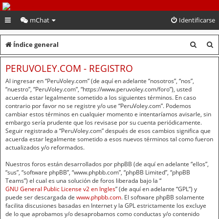
PeruVoley.com
mChat
Identificarse
B
B
Índice general
u
u
PERUVOLEY.COM - REGISTRO
s
s
Al ingresar en “PeruVoley.com” (de aquí en adelante “nosotros”, “nos”,
c
c
“nuestro”, “PeruVoley.com”, “https://www.peruvoley.com/foro”), usted
acuerda estar legalmente sometido a los siguientes términos. En caso
a
a
contrario por favor no se registre y/o use “PeruVoley.com”. Podemos
cambiar estos términos en cualquier momento e intentaríamos avisarle, sin
r
r
embargo sería prudente que los revisase por su cuenta periódicamente.
Seguir registrado a “PeruVoley.com” después de esos cambios significa que
acuerda estar legalmente sometido a esos nuevos términos tal como fueron
actualizados y/o reformados.
Nuestros foros están desarrollados por phpBB (de aquí en adelante “ellos”,
“sus”, “software phpBB”, “www.phpbb.com”, “phpBB Limited”, “phpBB
Teams”) el cual es una solución de foros liberada bajo la “
GNU General Public License v2 en Ingles
” (de aquí en adelante “GPL”) y
puede ser descargada de
www.phpbb.com
. El software phpBB solamente
facilita discusiones basadas en Internet y la GPL estrictamente los excluye
de lo que aprobamos y/o desaprobamos como conductas y/o contenido