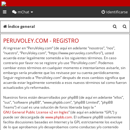
PeruVoley.com
mChat
Identificarse
B
B
Índice general
u
u
PERUVOLEY.COM - REGISTRO
s
s
Al ingresar en “PeruVoley.com” (de aquí en adelante “nosotros”, “nos”,
c
c
“nuestro”, “PeruVoley.com”, “https://www.peruvoley.com/foro”), usted
acuerda estar legalmente sometido a los siguientes términos. En caso
a
a
contrario por favor no se registre y/o use “PeruVoley.com”. Podemos
cambiar estos términos en cualquier momento e intentaríamos avisarle, sin
r
r
embargo sería prudente que los revisase por su cuenta periódicamente.
Seguir registrado a “PeruVoley.com” después de esos cambios significa que
acuerda estar legalmente sometido a esos nuevos términos tal como fueron
actualizados y/o reformados.
Nuestros foros están desarrollados por phpBB (de aquí en adelante “ellos”,
“sus”, “software phpBB”, “www.phpbb.com”, “phpBB Limited”, “phpBB
Teams”) el cual es una solución de foros liberada bajo la “
GNU General Public License v2 en Ingles
” (de aquí en adelante “GPL”) y
puede ser descargada de
www.phpbb.com
. El software phpBB solamente
facilita discusiones basadas en Internet y la GPL estrictamente los excluye
de lo que aprobamos y/o desaprobamos como conductas y/o contenido