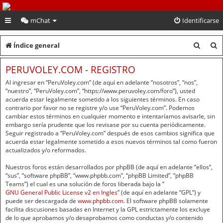
PeruVoley.com
mChat
Identificarse
B
B
Índice general
u
u
PERUVOLEY.COM - REGISTRO
s
s
Al ingresar en “PeruVoley.com” (de aquí en adelante “nosotros”, “nos”,
c
c
“nuestro”, “PeruVoley.com”, “https://www.peruvoley.com/foro”), usted
acuerda estar legalmente sometido a los siguientes términos. En caso
a
a
contrario por favor no se registre y/o use “PeruVoley.com”. Podemos
cambiar estos términos en cualquier momento e intentaríamos avisarle, sin
r
r
embargo sería prudente que los revisase por su cuenta periódicamente.
Seguir registrado a “PeruVoley.com” después de esos cambios significa que
acuerda estar legalmente sometido a esos nuevos términos tal como fueron
actualizados y/o reformados.
Nuestros foros están desarrollados por phpBB (de aquí en adelante “ellos”,
“sus”, “software phpBB”, “www.phpbb.com”, “phpBB Limited”, “phpBB
Teams”) el cual es una solución de foros liberada bajo la “
GNU General Public License v2 en Ingles
” (de aquí en adelante “GPL”) y
puede ser descargada de
www.phpbb.com
. El software phpBB solamente
facilita discusiones basadas en Internet y la GPL estrictamente los excluye
de lo que aprobamos y/o desaprobamos como conductas y/o contenido