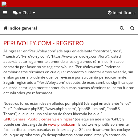
PeruVoley.com
mChat
Identificarse
B
B
Índice general
u
u
PERUVOLEY.COM - REGISTRO
s
s
Al ingresar en “PeruVoley.com” (de aquí en adelante “nosotros”, “nos”,
c
c
“nuestro”, “PeruVoley.com”, “https://www.peruvoley.com/foro”), usted
acuerda estar legalmente sometido a los siguientes términos. En caso
a
a
contrario por favor no se registre y/o use “PeruVoley.com”. Podemos
cambiar estos términos en cualquier momento e intentaríamos avisarle, sin
r
r
embargo sería prudente que los revisase por su cuenta periódicamente.
Seguir registrado a “PeruVoley.com” después de esos cambios significa que
acuerda estar legalmente sometido a esos nuevos términos tal como fueron
actualizados y/o reformados.
Nuestros foros están desarrollados por phpBB (de aquí en adelante “ellos”,
“sus”, “software phpBB”, “www.phpbb.com”, “phpBB Limited”, “phpBB
Teams”) el cual es una solución de foros liberada bajo la “
GNU General Public License v2 en Ingles
” (de aquí en adelante “GPL”) y
puede ser descargada de
www.phpbb.com
. El software phpBB solamente
facilita discusiones basadas en Internet y la GPL estrictamente los excluye
de lo que aprobamos y/o desaprobamos como conductas y/o contenido