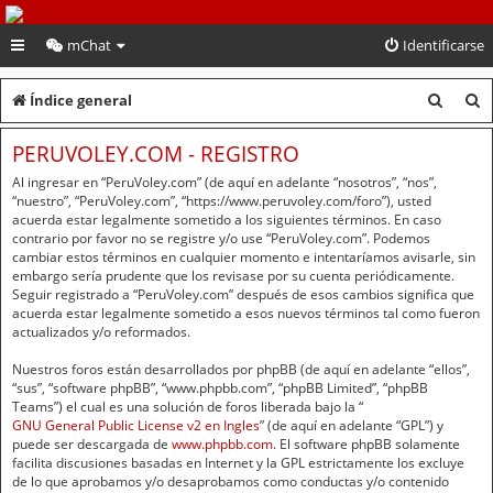
PeruVoley.com
mChat
Identificarse
B
B
Índice general
u
u
PERUVOLEY.COM - REGISTRO
s
s
Al ingresar en “PeruVoley.com” (de aquí en adelante “nosotros”, “nos”,
c
c
“nuestro”, “PeruVoley.com”, “https://www.peruvoley.com/foro”), usted
acuerda estar legalmente sometido a los siguientes términos. En caso
a
a
contrario por favor no se registre y/o use “PeruVoley.com”. Podemos
cambiar estos términos en cualquier momento e intentaríamos avisarle, sin
r
r
embargo sería prudente que los revisase por su cuenta periódicamente.
Seguir registrado a “PeruVoley.com” después de esos cambios significa que
acuerda estar legalmente sometido a esos nuevos términos tal como fueron
actualizados y/o reformados.
Nuestros foros están desarrollados por phpBB (de aquí en adelante “ellos”,
“sus”, “software phpBB”, “www.phpbb.com”, “phpBB Limited”, “phpBB
Teams”) el cual es una solución de foros liberada bajo la “
GNU General Public License v2 en Ingles
” (de aquí en adelante “GPL”) y
puede ser descargada de
www.phpbb.com
. El software phpBB solamente
facilita discusiones basadas en Internet y la GPL estrictamente los excluye
de lo que aprobamos y/o desaprobamos como conductas y/o contenido