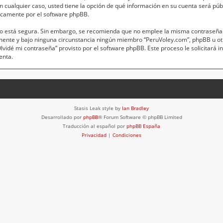
 En cualquier caso, usted tiene la opción de qué información en su cuenta será pú
icamente por el software phpBB.
anto está segura. Sin embargo, se recomienda que no emplee la misma contraseña 
mente y bajo ninguna circunstancia ningún miembro “PeruVoley.com”, phpBB u otr
“Olvidé mi contraseña” provisto por el software phpBB. Este proceso le solicitará 
enta.
Stasis Leak style by
Ian Bradley
Desarrollado por
phpBB
® Forum Software © phpBB Limited
Traducción al español por
phpBB España
Privacidad
|
Condiciones