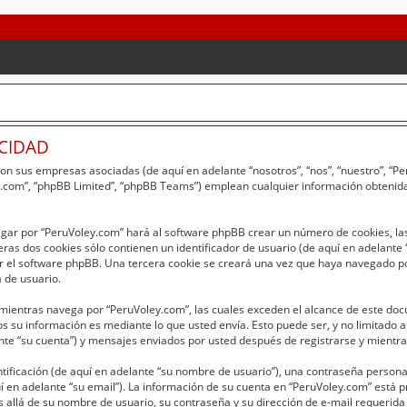
ACIDAD
 con sus empresas asociadas (de aquí en adelante “nosotros”, “nos”, “nuestro”, “
bb.com”, “phpBB Limited”, “phpBB Teams”) emplean cualquier información obtenida
egar por “PeruVoley.com” hará al software phpBB crear un número de cookies, la
as dos cookies sólo contienen un identificador de usuario (de aquí en adelante “
r el software phpBB. Una tercera cookie se creará una vez que haya navegado p
a de usuario.
entras navega por “PeruVoley.com”, las cuales exceden el alcance de este doc
 su información es mediante lo que usted envía. Esto puede ser, y no limitado 
nte “su cuenta”) y mensajes enviados por usted después de registrarse y mientras
ficación (de aquí en adelante “su nombre de usuario”), una contraseña personal 
í en adelante “su email”). La información de su cuenta en “PeruVoley.com” está pr
 allá de su nombre de usuario, su contraseña y su dirección de e-mail requerida