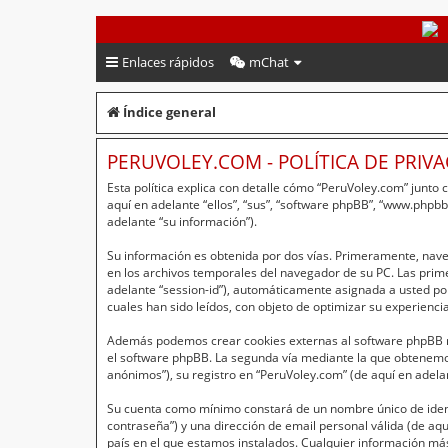
PeruVoley.com
Enlaces rápidos
mChat
Índice general
PERUVOLEY.COM - POLÍTICA DE PRIV
Esta política explica con detalle cómo “PeruVoley.com” junto
aquí en adelante “ellos”, “sus”, “software phpBB”, “www.php
adelante “su información”).
Su información es obtenida por dos vías. Primeramente, nav
en los archivos temporales del navegador de su PC. Las primer
adelante “session-id”), automáticamente asignada a usted po
cuales han sido leídos, con objeto de optimizar su experienci
Además podemos crear cookies externas al software phpBB mi
el software phpBB. La segunda vía mediante la que obtenemos
anónimos”), su registro en “PeruVoley.com” (de aquí en adela
Su cuenta como mínimo constará de un nombre único de identi
contraseña”) y una dirección de email personal válida (de aqu
país en el que estamos instalados. Cualquier información más