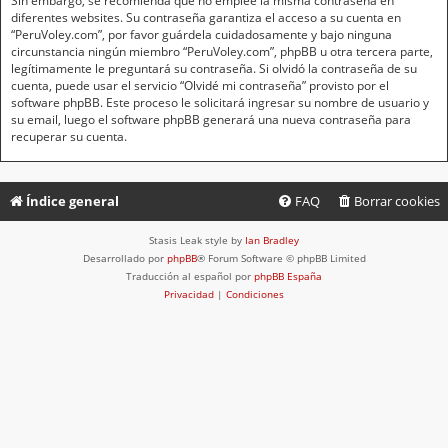
Sin embargo, se recomienda que no emplee la misma contraseña en
diferentes websites. Su contraseña garantiza el acceso a su cuenta en
“PeruVoley.com”, por favor guárdela cuidadosamente y bajo ninguna
circunstancia ningún miembro “PeruVoley.com”, phpBB u otra tercera parte,
legítimamente le preguntará su contraseña. Si olvidó la contraseña de su
cuenta, puede usar el servicio “Olvidé mi contraseña” provisto por el
software phpBB. Este proceso le solicitará ingresar su nombre de usuario y
su email, luego el software phpBB generará una nueva contraseña para
recuperar su cuenta.
Índice general
FAQ
Borrar cookies
Stasis Leak style by
Ian Bradley
Desarrollado por
phpBB
® Forum Software © phpBB Limited
Traducción al español por
phpBB España
Privacidad
|
Condiciones