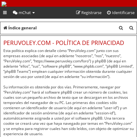
PeruVoley.com
mChat
Registrarse
Identificarse
B
B
Índice general
u
u
PERUVOLEY.COM - POLÍTICA DE PRIVACIDAD
s
s
Esta política explica con detalle cómo “PeruVoley.com” junto con sus
c
c
empresas asociadas (de aquí en adelante “nosotros”, “nos”, “nuestro”,
“PeruVoley.com”, “https://www.peruvoley.com/foro”) y phpBB (de aquí en
a
a
adelante “ellos”, “sus”, “software phpBB”, “www.phpbb.com”, “phpBB Limited”,
“phpBB Teams”) emplean cualquier información obtenida durante cualquier
r
r
sesión de uso por usted (de aquí en adelante “su información”).
Su información es obtenida por dos vías. Primeramente, navegar por
“PeruVoley.com” hará al software phpBB crear un número de cookies, las
cuales son un pequeño archivo de texto que se descargan en los archivos
temporales del navegador de su PC. Las primeras dos cookies sólo
contienen un identificador de usuario (de aquí en adelante “user-id”) y un
identificador de sesión anónima (de aquí en adelante “session-id”),
automáticamente asignada a usted por el software phpBB. Una tercera
cookie se creará una vez que haya navegado por temas en “PeruVoley.com”
y se emplea para registrar cuales han sido leídos, con objeto de optimizar su
experiencia de usuario.