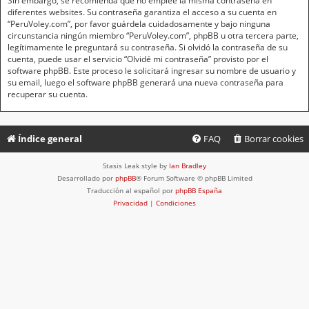
Sin embargo, se recomienda que no emplee la misma contraseña en
diferentes websites. Su contraseña garantiza el acceso a su cuenta en
“PeruVoley.com”, por favor guárdela cuidadosamente y bajo ninguna
circunstancia ningún miembro “PeruVoley.com”, phpBB u otra tercera parte,
legítimamente le preguntará su contraseña. Si olvidó la contraseña de su
cuenta, puede usar el servicio “Olvidé mi contraseña” provisto por el
software phpBB. Este proceso le solicitará ingresar su nombre de usuario y
su email, luego el software phpBB generará una nueva contraseña para
recuperar su cuenta.
Índice general
FAQ
Borrar cookies
Stasis Leak style by
Ian Bradley
Desarrollado por
phpBB
® Forum Software © phpBB Limited
Traducción al español por
phpBB España
Privacidad
|
Condiciones