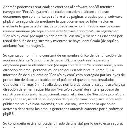
Además podemos crear cookies externas al software phpBB mientras
navega por “PeruVoley.com”, las cuales exceden el alcance de este
documento que solamente se refiere a las páginas creadas por el software
phpBB. La segunda vía mediante la que obtenemos su información es
mediante lo que usted envía. Esto puede ser, y no limitado a: envíos como
usuario anónimo (de aquí en adelante “envíos anónimos”), su registro en
“PeruVoley.com” (de aquí en adelante “su cuenta”) y mensajes enviados por
usted después de registrarse y mientras se haya identificado (de aquí en
adelante “sus mensajes”).
Su cuenta como mínimo constará de un nombre único de identificación (de
aquí en adelante “su nombre de usuario”), una contraseña personal
empleada para la identificación (de aquí en adelante “su contraseña”) y una
dirección de email personal válida (de aquí en adelante “su email”). La
información de su cuenta en “PeruVoley.com” está protegida por las leyes de
protección de datos aplicables en el país en el que estamos instalados.
Cualquier información más allá de su nombre de usuario, su contraseña y su
dirección de e-mail requerida por “PeruVoley.com” durante el proceso de
registro será obligatoria u opcional, según el criterio de “PeruVoley.com”. En
cualquier caso, usted tiene la opción de qué información en su cuenta será
públicamente exhibida. Además, en su cuenta, usted tiene la opción de
activar o desactivar los emails generados automáticamente por el software
phpBB.
Su contraseña está encriptada (cifrado de una vía) por lo tanto está segura.