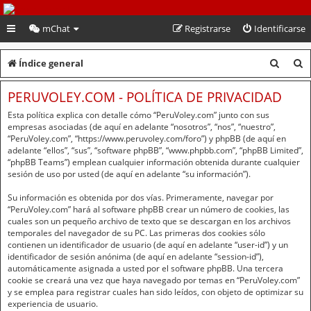
PeruVoley.com
mChat
Registrarse
Identificarse
B
B
Índice general
u
u
PERUVOLEY.COM - POLÍTICA DE PRIVACIDAD
s
s
Esta política explica con detalle cómo “PeruVoley.com” junto con sus
c
c
empresas asociadas (de aquí en adelante “nosotros”, “nos”, “nuestro”,
“PeruVoley.com”, “https://www.peruvoley.com/foro”) y phpBB (de aquí en
a
a
adelante “ellos”, “sus”, “software phpBB”, “www.phpbb.com”, “phpBB Limited”,
“phpBB Teams”) emplean cualquier información obtenida durante cualquier
r
r
sesión de uso por usted (de aquí en adelante “su información”).
Su información es obtenida por dos vías. Primeramente, navegar por
“PeruVoley.com” hará al software phpBB crear un número de cookies, las
cuales son un pequeño archivo de texto que se descargan en los archivos
temporales del navegador de su PC. Las primeras dos cookies sólo
contienen un identificador de usuario (de aquí en adelante “user-id”) y un
identificador de sesión anónima (de aquí en adelante “session-id”),
automáticamente asignada a usted por el software phpBB. Una tercera
cookie se creará una vez que haya navegado por temas en “PeruVoley.com”
y se emplea para registrar cuales han sido leídos, con objeto de optimizar su
experiencia de usuario.