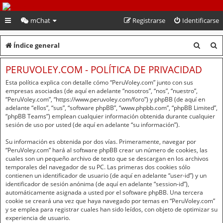
PeruVoley.com
mChat
Registrarse
Identificarse
B
B
Índice general
u
u
PERUVOLEY.COM - POLÍTICA DE PRIVACIDAD
s
s
Esta política explica con detalle cómo “PeruVoley.com” junto con sus
c
c
empresas asociadas (de aquí en adelante “nosotros”, “nos”, “nuestro”,
“PeruVoley.com”, “https://www.peruvoley.com/foro”) y phpBB (de aquí en
a
a
adelante “ellos”, “sus”, “software phpBB”, “www.phpbb.com”, “phpBB Limited”,
“phpBB Teams”) emplean cualquier información obtenida durante cualquier
r
r
sesión de uso por usted (de aquí en adelante “su información”).
Su información es obtenida por dos vías. Primeramente, navegar por
“PeruVoley.com” hará al software phpBB crear un número de cookies, las
cuales son un pequeño archivo de texto que se descargan en los archivos
temporales del navegador de su PC. Las primeras dos cookies sólo
contienen un identificador de usuario (de aquí en adelante “user-id”) y un
identificador de sesión anónima (de aquí en adelante “session-id”),
automáticamente asignada a usted por el software phpBB. Una tercera
cookie se creará una vez que haya navegado por temas en “PeruVoley.com”
y se emplea para registrar cuales han sido leídos, con objeto de optimizar su
experiencia de usuario.