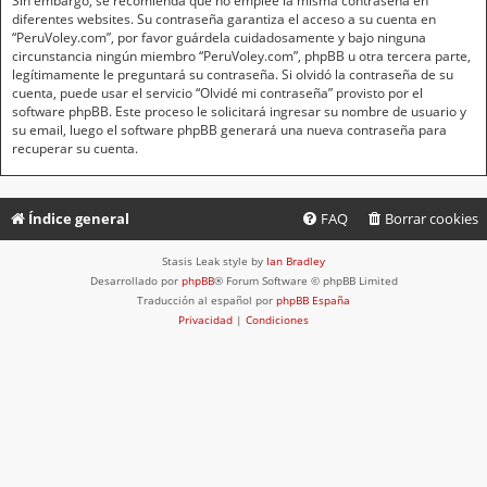
Sin embargo, se recomienda que no emplee la misma contraseña en
diferentes websites. Su contraseña garantiza el acceso a su cuenta en
“PeruVoley.com”, por favor guárdela cuidadosamente y bajo ninguna
circunstancia ningún miembro “PeruVoley.com”, phpBB u otra tercera parte,
legítimamente le preguntará su contraseña. Si olvidó la contraseña de su
cuenta, puede usar el servicio “Olvidé mi contraseña” provisto por el
software phpBB. Este proceso le solicitará ingresar su nombre de usuario y
su email, luego el software phpBB generará una nueva contraseña para
recuperar su cuenta.
Índice general
FAQ
Borrar cookies
Stasis Leak style by
Ian Bradley
Desarrollado por
phpBB
® Forum Software © phpBB Limited
Traducción al español por
phpBB España
Privacidad
|
Condiciones