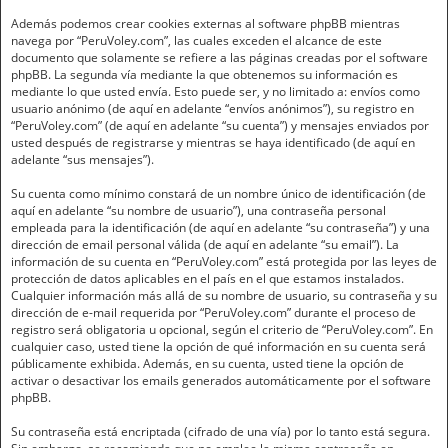
Además podemos crear cookies externas al software phpBB mientras
navega por “PeruVoley.com”, las cuales exceden el alcance de este
documento que solamente se refiere a las páginas creadas por el software
phpBB. La segunda vía mediante la que obtenemos su información es
mediante lo que usted envía. Esto puede ser, y no limitado a: envíos como
usuario anónimo (de aquí en adelante “envíos anónimos”), su registro en
“PeruVoley.com” (de aquí en adelante “su cuenta”) y mensajes enviados por
usted después de registrarse y mientras se haya identificado (de aquí en
adelante “sus mensajes”).
Su cuenta como mínimo constará de un nombre único de identificación (de
aquí en adelante “su nombre de usuario”), una contraseña personal
empleada para la identificación (de aquí en adelante “su contraseña”) y una
dirección de email personal válida (de aquí en adelante “su email”). La
información de su cuenta en “PeruVoley.com” está protegida por las leyes de
protección de datos aplicables en el país en el que estamos instalados.
Cualquier información más allá de su nombre de usuario, su contraseña y su
dirección de e-mail requerida por “PeruVoley.com” durante el proceso de
registro será obligatoria u opcional, según el criterio de “PeruVoley.com”. En
cualquier caso, usted tiene la opción de qué información en su cuenta será
públicamente exhibida. Además, en su cuenta, usted tiene la opción de
activar o desactivar los emails generados automáticamente por el software
phpBB.
Su contraseña está encriptada (cifrado de una vía) por lo tanto está segura.