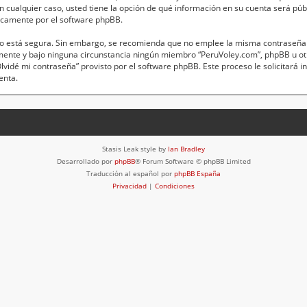
 En cualquier caso, usted tiene la opción de qué información en su cuenta será pú
icamente por el software phpBB.
anto está segura. Sin embargo, se recomienda que no emplee la misma contraseña 
mente y bajo ninguna circunstancia ningún miembro “PeruVoley.com”, phpBB u otr
“Olvidé mi contraseña” provisto por el software phpBB. Este proceso le solicitará 
enta.
Stasis Leak style by
Ian Bradley
Desarrollado por
phpBB
® Forum Software © phpBB Limited
Traducción al español por
phpBB España
Privacidad
|
Condiciones