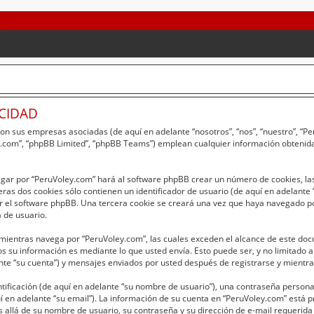
ACIDAD
 con sus empresas asociadas (de aquí en adelante “nosotros”, “nos”, “nuestro”, “
bb.com”, “phpBB Limited”, “phpBB Teams”) emplean cualquier información obtenida
egar por “PeruVoley.com” hará al software phpBB crear un número de cookies, la
as dos cookies sólo contienen un identificador de usuario (de aquí en adelante “
r el software phpBB. Una tercera cookie se creará una vez que haya navegado p
a de usuario.
entras navega por “PeruVoley.com”, las cuales exceden el alcance de este doc
 su información es mediante lo que usted envía. Esto puede ser, y no limitado 
nte “su cuenta”) y mensajes enviados por usted después de registrarse y mientras
ficación (de aquí en adelante “su nombre de usuario”), una contraseña personal 
í en adelante “su email”). La información de su cuenta en “PeruVoley.com” está pr
 allá de su nombre de usuario, su contraseña y su dirección de e-mail requerida