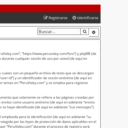
Registrarse
Identificarse
BUSCAR
BÚSQUEDA AVA
PeruVoley.com”, “https://www.peruvoley.com/foro”) y phpBB (de
 durante cualquier sesión de uso por usted (de aquí en
s cuales son un pequeño archivo de texto que se descargan
user-id”) y un identificador de sesión anónima (de aquí en
or temas en “PeruVoley.com” y se emplea para registrar
umento que solamente se refiere a las páginas creadas por
a: envíos como usuario anónimo (de aquí en adelante “envíos
 se haya identificado (de aquí en adelante “sus mensajes”).
empleada para la identificación (de aquí en adelante “su
otegida por las leyes de protección de datos aplicables en el
 por “PeruVoley.com” durante el proceso de registro será