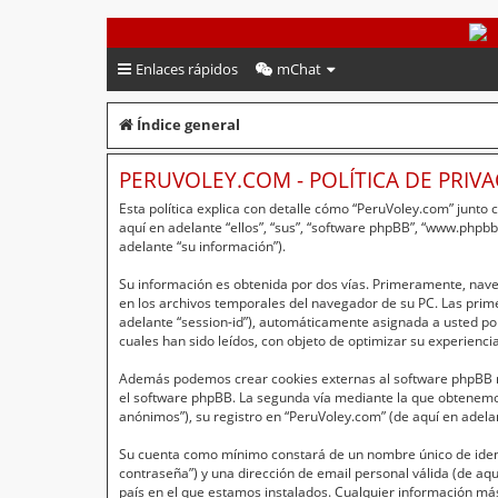
PeruVoley.com
Enlaces rápidos
mChat
Índice general
PERUVOLEY.COM - POLÍTICA DE PRIV
Esta política explica con detalle cómo “PeruVoley.com” junto
aquí en adelante “ellos”, “sus”, “software phpBB”, “www.php
adelante “su información”).
Su información es obtenida por dos vías. Primeramente, nav
en los archivos temporales del navegador de su PC. Las primer
adelante “session-id”), automáticamente asignada a usted po
cuales han sido leídos, con objeto de optimizar su experienci
Además podemos crear cookies externas al software phpBB mi
el software phpBB. La segunda vía mediante la que obtenemos
anónimos”), su registro en “PeruVoley.com” (de aquí en adela
Su cuenta como mínimo constará de un nombre único de identi
contraseña”) y una dirección de email personal válida (de aqu
país en el que estamos instalados. Cualquier información más